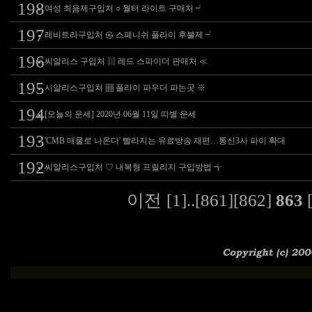
198
여성 최음제구입처 ○ 월터 라이트 구매처 ┙
197
레비트라구입처 ㉿ 스페니쉬 플라이 후불제 ┙
196
씨알리스 구입처 ▥ 레드 스파이더 판매처 ≪
195
시알리스구입처 ▦ 플라이 파우더 파는곳 ※
194
[오늘의 운세] 2020년 06월 11일 띠별 운세
193
'CMB 매물로 나온다' 빨라지는 유료방송 재편…통신3사 파이 확대
192
씨알리스구입처 ♡ 내복형 프릴리지 구입방법 ╅
이전
[1]
..
[861]
[862]
863