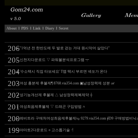
About
l
PDS
l
Link
l
Diary
l
Secret
206
"1억년 전 한반도에 두 발로 걷는 거대 원시악어 살았다"
205
신천지다운로드 ▽ 파워볼분석프로그램 ┯
204
'수소택시 직접 타보세요' T맵 택시 부르면 넥쏘가 온다
203
여성 흥분제 후불제¶ 8768.via354.com ▣남성정력제 성분 ㎠
202
성기능개선제 후불제 △ 남성정력제복제약 ┼
201
여성최음제후불제 ▽ 드래곤 구입방법 ∩
200
레비트라 구매처여성최음제후불제㎏ 9279.via354.com ∮D9 구매방법비
199
야마토2다운로드 ○ 고스톱기술 ┦