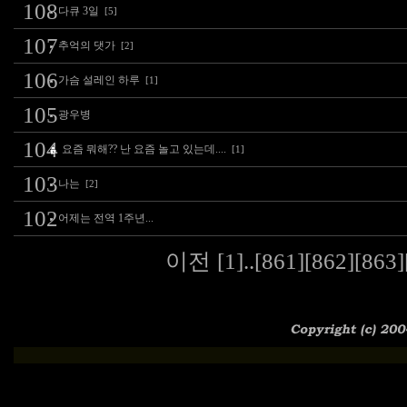
108
다큐 3일
[5]
107
추억의 댓가
[2]
106
가슴 설레인 하루
[1]
105
광우병
104
요즘 뭐해?? 난 요즘 놀고 있는데....
[1]
103
나는
[2]
102
어제는 전역 1주년...
이전
[1]
..
[861]
[862]
[863]