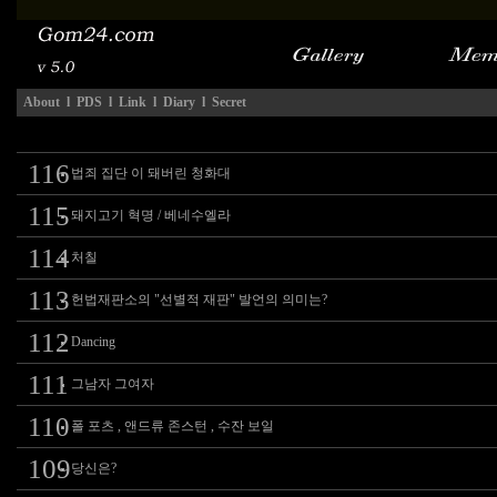
About
l
PDS
l
Link
l
Diary
l
Secret
116
법죄 집단 이 돼버린 청화대
115
돼지고기 혁명 / 베네수엘라
114
처칠
113
헌법재판소의 "선별적 재판" 발언의 의미는?
112
Dancing
111
그남자 그여자
110
폴 포츠 , 앤드류 존스턴 , 수잔 보일
109
당신은?