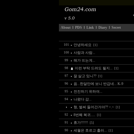
About
l
PDS
l
Link
l
Diary
l
Secret
안녕하세요
101
[1]
사람과 사람...
100
해가 뜨는게...
99
이런 부탁 드려도 될지...
98
[1]
잘 살고 있니??
97
[1]
음...한달만에 보니 반갑네... K-9
96
전진하기 위하여...
95
나왔다 감...
94
형, 벌써 들어간거야?? >.<
[1]
8번째 복귀.....
92
[1]
휴가!!!!!!
91
[5]
세월은 흐르고 흘러...
90
[1]