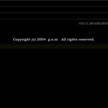
이전
[1]
..
[861]
[862]
[863