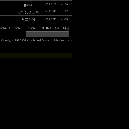
06.08.25
2023
g.o.m
06.04.05
2017
동하 동생 동하
06.03.04
2035
터프가이
]
[864]
[865]
[866]
[867]
[868]
[869]
870
..
[876]
다음
Zeroboard
/ skin by
MySSun.com
Copyright 1999-2026