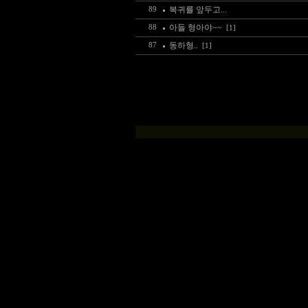
복귀를 앞두고...
89
아들 형아야~~
88
[1]
동하형..
87
[1]