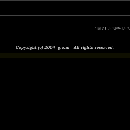
이전
[1]
..
[861]
[862]
[863