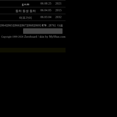
06.08.25
2021
g.o.m
06.04.05
2015
동하 동생 동하
06.03.04
2032
터프가이
]
[864]
[865]
[866]
[867]
[868]
[869]
870
..
[876]
다음
Zeroboard
/ skin by
MySSun.com
Copyright 1999-2026