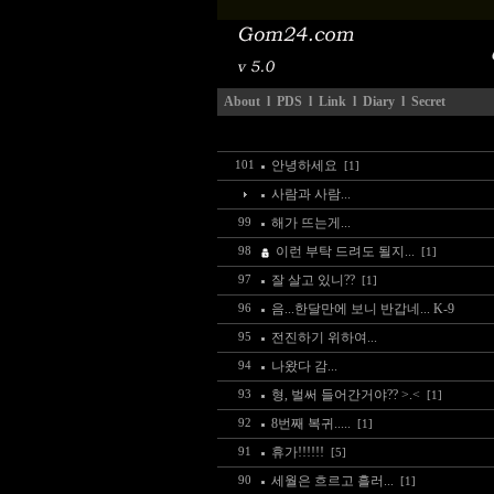
About
l
PDS
l
Link
l
Diary
l
Secret
안녕하세요
101
[1]
사람과 사람...
해가 뜨는게...
99
이런 부탁 드려도 될지...
98
[1]
잘 살고 있니??
97
[1]
음...한달만에 보니 반갑네... K-9
96
전진하기 위하여...
95
나왔다 감...
94
형, 벌써 들어간거야?? >.<
93
[1]
8번째 복귀.....
92
[1]
휴가!!!!!!
91
[5]
세월은 흐르고 흘러...
90
[1]