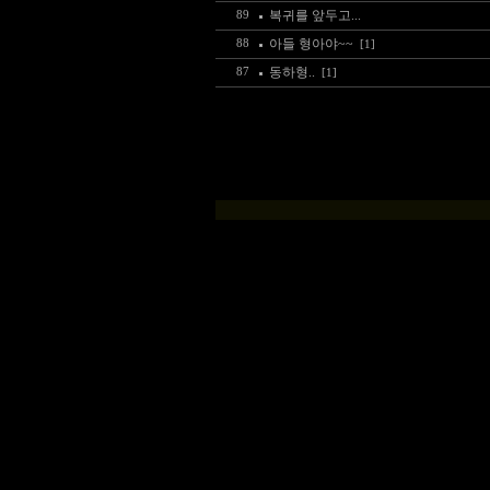
복귀를 앞두고...
89
아들 형아야~~
88
[1]
동하형..
87
[1]