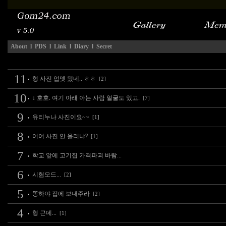
About
l
PDS
l
Link
l
Diary
l
Secret
11
형 사진 업뎃 됐네.. ㅎㅎ
[2]
10
↓ 호호. 여기 아래 아는 사람 얼굴도 있고.
[7]
9
유리누나 사진이요~~
[1]
8
어여 사진 안 올리냐?
[1]
7
학교 앞에 고기집 가격파괴 바람...
6
시험모드...
[2]
5
똥하야 집에 보내주라
[2]
4
형 근데...
[1]