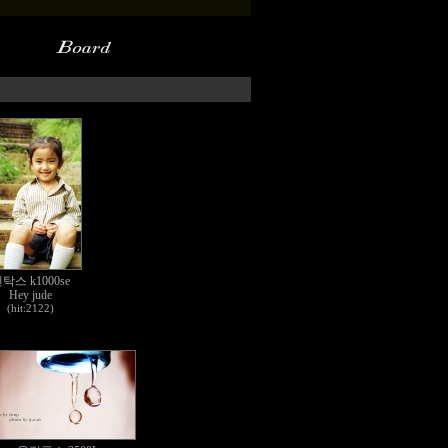
탁스 k1000se
Hey jude
(hit:2122)