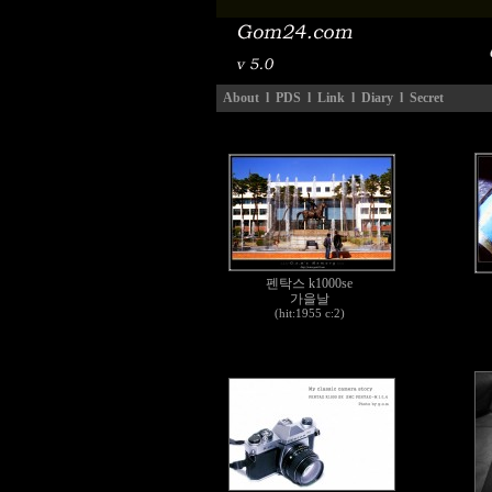
About
l
PDS
l
Link
l
Diary
l
Secret
펜탁스 k1000se
가을날
(hit:1955 c:2)