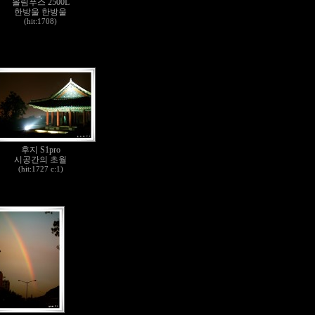
올림푸스 2500L
한방울 한방울
(hit:1708)
후지 S1pro
시공간의 초월
(hit:1727 c:1)