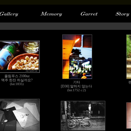
올림푸스 2100uz
맥주 한잔 하실까요?
기타
펜
(hit:1835)
[D30] 말하지 않는다
(hit:1752 c:2)