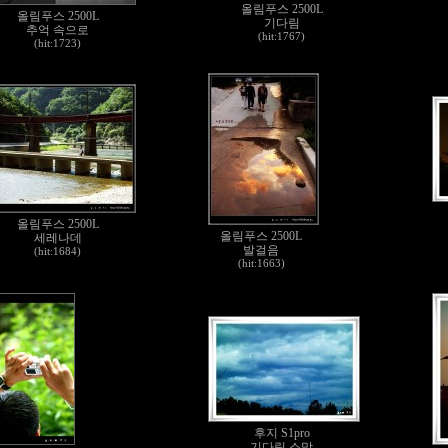
올림푸스 2500L
올림푸스 2500L
기다림
추억 속으로
(hit:1767)
(hit:1723)
올림푸스 2500L
올림푸스 2500L
세레나데
발걸음
(hit:1684)
(hit:1663)
후지 S1pro
기다림 소망