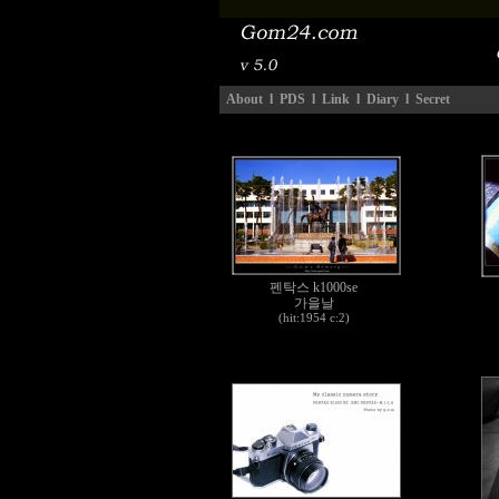
About
l
PDS
l
Link
l
Diary
l
Secret
펜탁스 k1000se
가을날
(hit:1954 c:2)