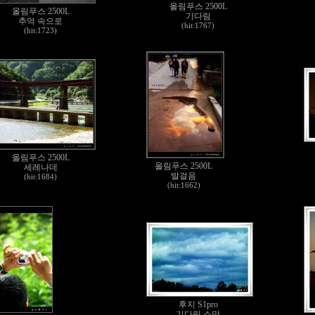
올림푸스 2500L
올림푸스 2500L
기다림
추억 속으로
(hit:1767)
(hit:1723)
올림푸스 2500L
올림푸스 2500L
세레나데
발걸음
(hit:1684)
(hit:1662)
후지 S1pro
기다림 소망