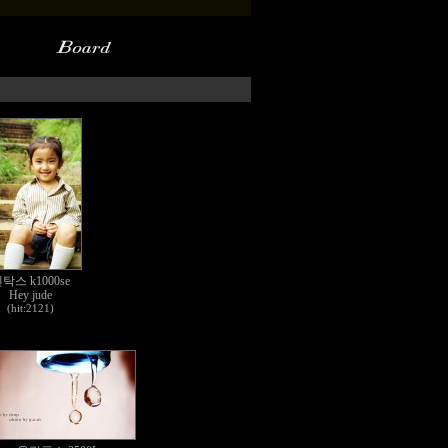
탁스 k1000se
Hey jude
(hit:2121)