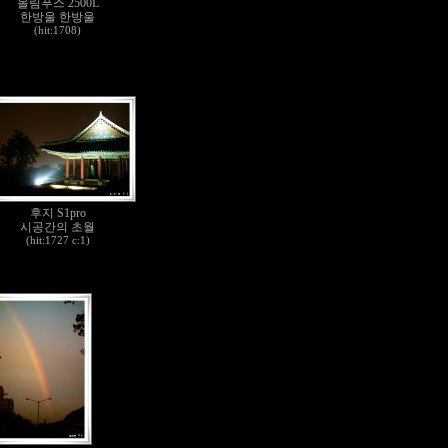
올림푸스 2500L
한방울 한방울
(hit:1708)
후지 S1pro
시공간의 초월
(hit:1727 c:1)