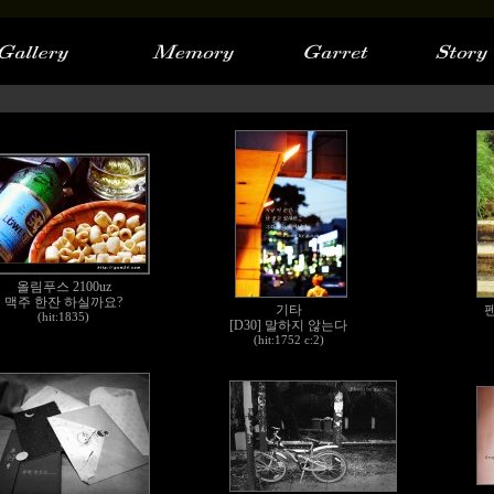
올림푸스 2100uz
맥주 한잔 하실까요?
기타
펜
(hit:1835)
[D30] 말하지 않는다
(hit:1752 c:2)