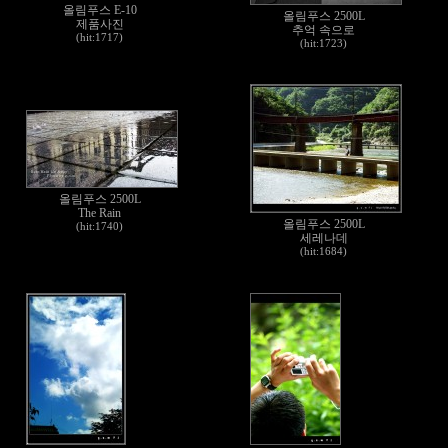
올림푸스 E-10
올림푸스 2500L
제품사진
추억 속으로
(hit:1717)
(hit:1723)
올림푸스 2500L
The Rain
올림푸스 2500L
(hit:1740)
세레나데
(hit:1684)