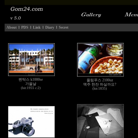
About
l
PDS
l
Link
l
Diary
l
Secret
펜탁스 k1000se
올림푸스 2100uz
가을날
맥주 한잔 하실까요?
(hit:1955 c:2)
(hit:1835)