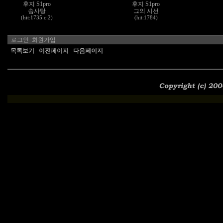
후지 S1pro
후지 S1pro
솜사탕
그의 시선
(hit:1735 c:2)
(hit:1784)
로그인
회원가입
목록보기
이전페이지
다음페이지