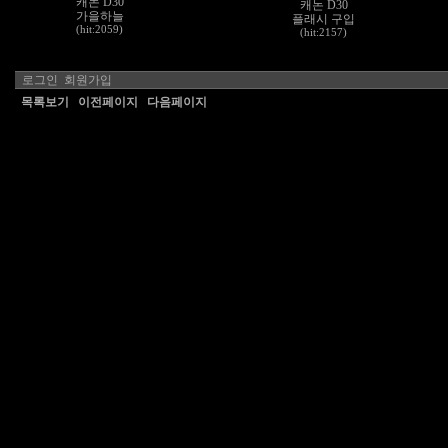
캐논 D30
캐논 D30
가을하늘
플래시 구입
(hit:2059)
(hit:2157)
로그인
회원가입
목록보기
이전페이지
다음페이지