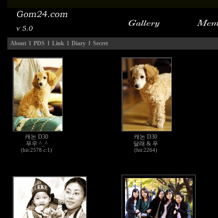
About
l
PDS
l
Link
l
Diary
l
Secret
캐논 D30
캐논 D30
푸우 ^_^
달래 & 푸
(hit:2578 c:1)
(hit:2264)