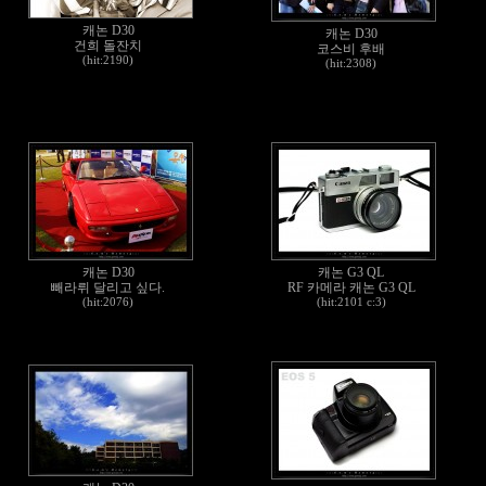
캐논 D30
캐논 D30
건희 돌잔치
코스비 후배
(hit:2190)
(hit:2308)
캐논 D30
캐논 G3 QL
빼라뤼 달리고 싶다.
RF 카메라 캐논 G3 QL
(hit:2076)
(hit:2101 c:3)