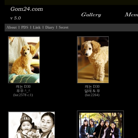
About
l
PDS
l
Link
l
Diary
l
Secret
캐논 D30
캐논 D30
푸우 ^_^
달래 & 푸
(hit:2578 c:1)
(hit:2264)