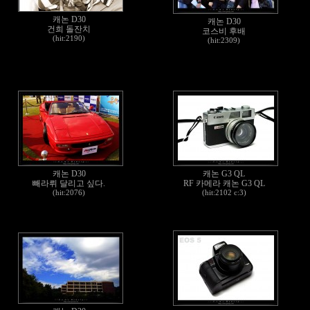
캐논 D30
캐논 D30
건희 돌잔치
코스비 후배
(hit:2190)
(hit:2309)
캐논 D30
캐논 G3 QL
빼라뤼 달리고 싶다.
RF 카메라 캐논 G3 QL
(hit:2076)
(hit:2102 c:3)