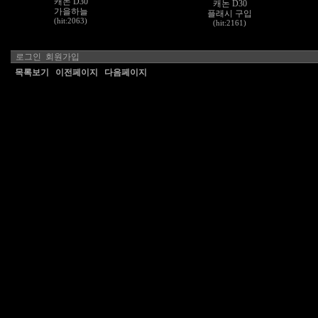
캐논 D30
캐논 D30
가을하늘
플래시 구입
(hit:2063)
(hit:2161)
로그인
회원가입
목록보기
이전페이지
다음페이지