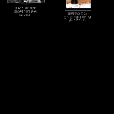
펜탁스 ME super
코스비 개강 총회
올림푸스 C-2z
(hit:2151)
눈오던 3월의 어느날
(hit:2173 c:1)