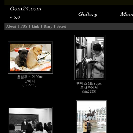
About
l
PDS
l
Link
l
Diary
l
Secret
올림푸스 2100uz
강아지
펜탁스 ME super
(hit:2250)
도서관에서
(hit:2235)