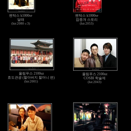
펜탁스 k1000se
펜탁스 k1000se
달래
잡종개 스토리
(hit:2080 c:3)
(hit:2053)
올림푸스 2100uz
올림푸스 2100uz
효도관광 (할아버지 할머니 편)
COSBI 학술제
(hit:2001)
(hit:2043)