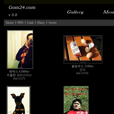
About
l
PDS
l
Link
l
Diary
l
Secret
올림푸스 2100uz
간식
펜탁스 k1000se
(hit:2119)
우울한 크리스마스
(hit:2127)