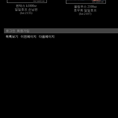
펜탁스 k1000se
올림푸스 2100uz
일일호프 손님편
호우회 일일호프
(hit:2135)
(hit:2107)
로그인
회원가입
목록보기
이전페이지
다음페이지