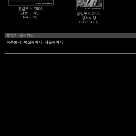
올림푸스 2500L
전쟁과 피난
올림푸스 2500L
(hit:2080)
경식이형
(hit:2084 c:1)
로그인
회원가입
목록보기
이전페이지
다음페이지