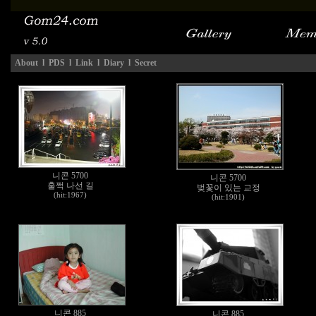
About
l
PDS
l
Link
l
Diary
l
Secret
니콘 5700
니콘 5700
훌쩍 나선 길
벚꽃이 있는 교정
(hit:1967)
(hit:1901)
니콘 885
니콘 885