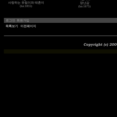
사랑하는 유림이와 태흔이
장난감
(hit:1855)
(hit:1675)
로그인
회원가입
목록보기
이전페이지