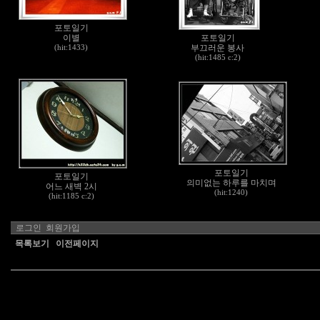
포토일기
이별
포토일기
부끄러운 봉사
(hit:1433)
(hit:1485 c:2)
포토일기
포토일기
의미없는 하루를 마치며
어느 새벽 2시
(hit:1240)
(hit:1185 c:2)
로그인
회원가입
목록보기
이전페이지