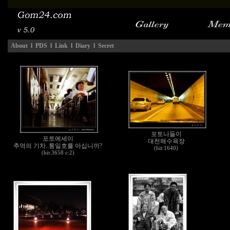
About
l
PDS
l
Link
l
Diary
l
Secret
포토나들이
포토에세이
대천해수욕장
추억의 기차..통일호를 아십니까?
(hit:1640)
(hit:3658 c:2)