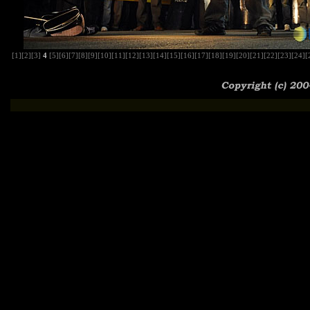
[1]
[2]
[3]
4
[5]
[6]
[7]
[8]
[9]
[10]
[11]
[12]
[13]
[14]
[15]
[16]
[17]
[18]
[19]
[20]
[21]
[22]
[23]
[24]
[