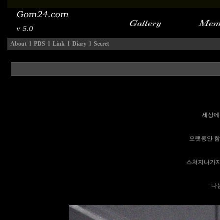
About
l
PDS
l
Link
l
Diary
l
Secret
세상에는
오랫동안 함께
스쳐지나가지만 
나