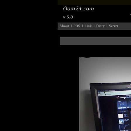
About
l
PDS
l
Link
l
Diary
l
Secret