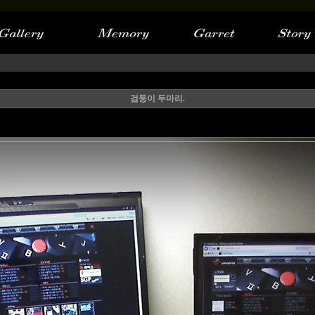
검둥이 두마리.