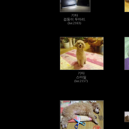
기타
검둥이 두마리.
(hit:2163)
기타
스마일
(hit:2157)