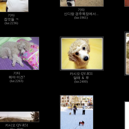
기타
신디랑 경주목장에서...
기타
(hit:1961)
잡것들 ㅋ
(hit:2236)
기타
카시오 QV-R51
뭐야 이건?
달래 ＆ 푸
(hit:2263)
(hit:2400)
카시오 QV-R51