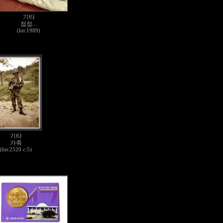
기타
점점...
(hit:1989)
기타
가족
(hit:2520 c:5)