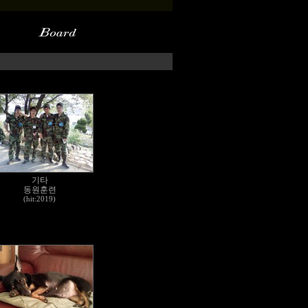
기타
동원훈련
(hit:2019)