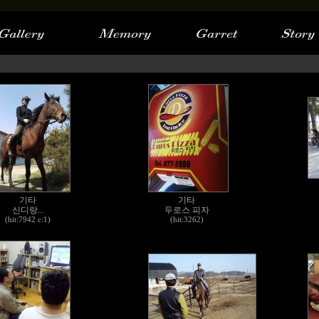
기타
기타
신디랑...
두로스 피자
(hit:7942 c:1)
(hit:3262)