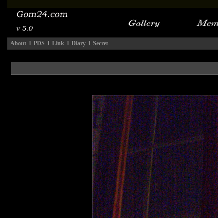
About
l
PDS
l
Link
l
Diary
l
Secret