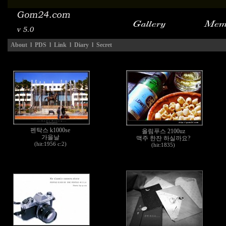
About
l
PDS
l
Link
l
Diary
l
Secret
펜탁스 k1000se
올림푸스 2100uz
가을날
맥주 한잔 하실까요?
(hit:1956 c:2)
(hit:1835)