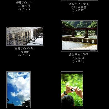
올림푸스 E-10
올림푸스 2500L
제품사진
추억 속으로
(hit:1721)
(hit:1727)
올림푸스 2500L
The Rain
올림푸스 2500L
(hit:1741)
세레나데
(hit:1685)