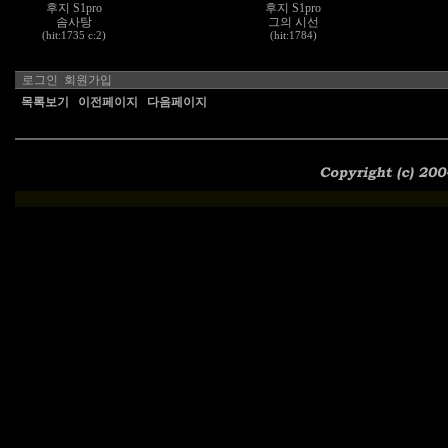
후지 S1pro
후지 S1pro
솜사탕
그의 시선
(hit:1735 c:2)
(hit:1784)
로그인
회원가입
목록보기
이전페이지
다음페이지